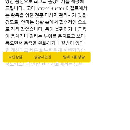
양한 옵션으로 최고의 출장마시를 제공해
드립니다.. 고대 Stress Buster 이집트에서
는 왕족을 위한 전문 마사지 관리사가 있을 
정도로, 안마는 생활 속에서 필수적인 요소
로 자리 잡았습니다. 몸이 불편하거나 근육
이 뭉치거나 결리는 부위를 문지르고 쓰다
듬으면서 통증을 완화하거나 질병이 있다
면 개선하고 빠른 회복을 위해 시행되었습
니다. Stress Buster 시간이 흐르면서 전라
라인상담
상담사연결
텔레그램 상담
북도키스방 1인샵 현대 사회에서는 많은 
마사지 기법이 발전되고 보완되어 왔습니
다. 건강에 도움이 되는 기법으로 다시 태어
났다고 볼 수 있습니다.
전체 보기
최근 게시물