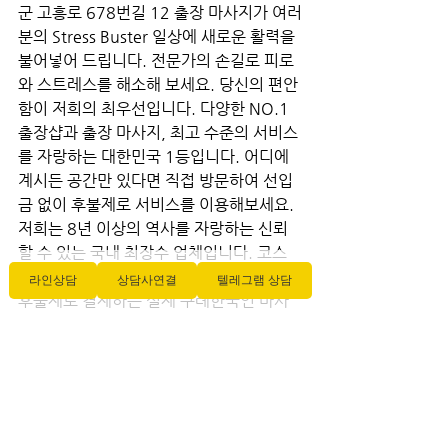
군 고흥로 678번길 12 출장 마사지가 여러
분의 Stress Buster 일상에 새로운 활력을 
불어넣어 드립니다. 전문가의 손길로 피로
와 스트레스를 해소해 보세요. 당신의 편안
함이 저희의 최우선입니다. 다양한 NO.1 
출장샵과 출장 마사지, 최고 수준의 서비스
를 자랑하는 대한민국 1등입니다. 어디에 
계시든 공간만 있다면 직접 방문하여 선입
금 없이 후불제로 서비스를 이용해보세요. 
저희는 8년 이상의 역사를 자랑하는 신뢰
할 수 있는 국내 최장수 업체입니다. 코스
의 존재나 가격에 상관없이 직접 방문하여 
라인상담
상담사연결
텔레그램 상담
후불제로 결제하는 실제 구례한국인 마사
지 방문 서비스를 제공합니다. 인천 출장마
사지,인천 출장안마 퀄리티를 중시하며, 후
불제 결제 시스템을 도입하여 안정적인 이
용환경을 킹타이 제공합니다. 또한 저희 횟
수 무제한 Stress Buster출장샵만의 타이 
마사지 다양한 옵션으로 최고의 출장마시