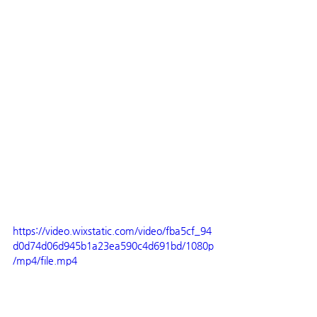
https://video.wixstatic.com/video/fba5cf_94
d0d74d06d945b1a23ea590c4d691bd/1080p
/mp4/file.mp4