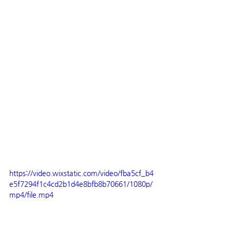
https://video.wixstatic.com/video/fba5cf_b4
e5f7294f1c4cd2b1d4e8bfb8b70661/1080p/
mp4/file.mp4